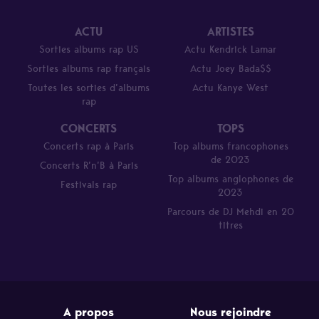
ACTU
ARTISTES
Sorties albums rap US
Actu Kendrick Lamar
Sorties albums rap français
Actu Joey Bada$$
Toutes les sorties d’albums
Actu Kanye West
rap
CONCERTS
TOPS
Concerts rap à Paris
Top albums francophones
de 2023
Concerts R’n’B à Paris
Top albums anglophones de
Festivals rap
2023
Parcours de DJ Mehdi en 20
titres
A propos
Nous rejoindre