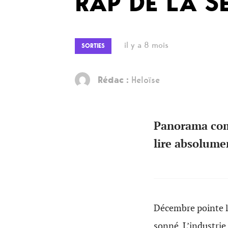
RAP DE LA S
il y a 8 mois
SORTIES
Rédac :
Heloïse
Panorama comp
lire absolume
Décembre pointe le
sonné. L’industrie