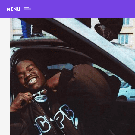
MENU
MAG
Dossiers
Tops
Interviews
Chroniques
Sorties
Newsletter