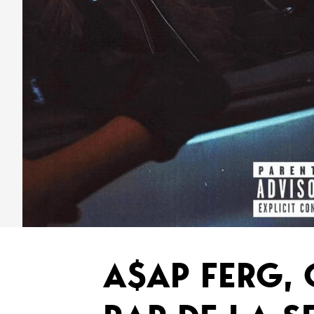
A$AP FERG, 