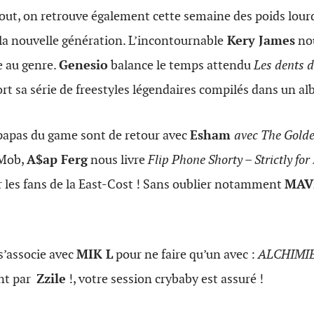
tout, on retrouve également cette semaine des poids lourd
 la nouvelle génération. L’incontournable
Kery James
no
e au genre.
Genesio
balance le temps attendu
Les dents 
rt sa série de freestyles légendaires compilés dans un al
 papas du game sont de retour avec
Esham
avec The Gold
Mob,
A$ap Ferg
nous livre
Flip Phone Shorty – Strictly for 
ir les fans de la East-Cost ! Sans oublier notamment
MAV
s’associe avec
MIK L
pour ne faire qu’un avec :
ALCHIMI
nt par
Zzile
!, votre session crybaby est assuré !