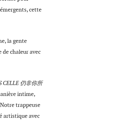
 émergents, cette
ne, la gente
e de chaleur avec
 PAS CELLE 仍非你所
manière intime,
. Notre trappeuse
é artistique avec