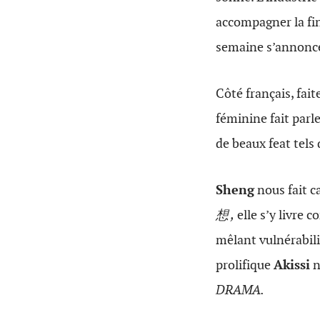
accompagner la fin
semaine s’annonce
Côté français, fait
féminine fait parle
de beaux feat tels
Sheng
nous fait 
想 ,
elle s’y livre 
mêlant vulnérabili
prolifique
Akissi
n
DRAMA.