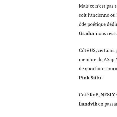
Mais ce n’est pas 
soit l’ancienne ou
ôde poétique dédi
Gradur
nous resso
Côté US, certains
membre du A$ap 
de quoi faire sour
Pink Siifu
!
Coté RnB,
NESLY
Lundvik
en passa