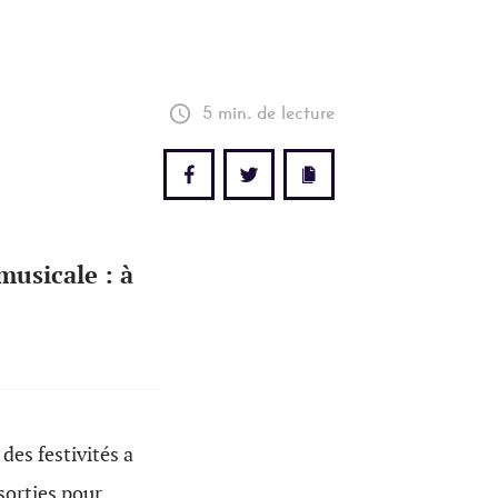
5 min. de lecture
musicale : à
des festivités a
sorties pour