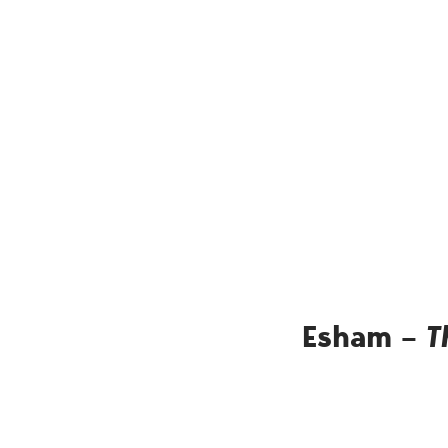
Esham –
T