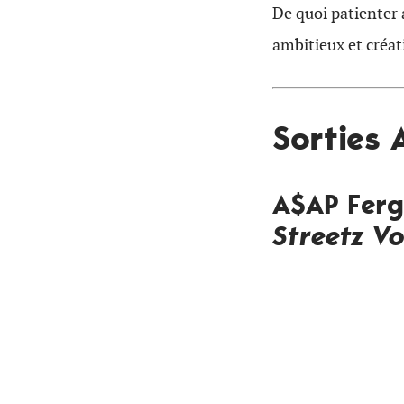
De quoi patienter a
ambitieux et créat
Sorties
A$AP Fer
Streetz Vol