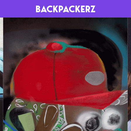
BACKPACKERZ
AGENDA
RADIO
Paris
Playlists
Festivals
Podcasts
Mixes