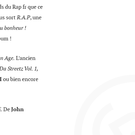
s du Rap fr que ce
us sort
R.A.P
, une
du bonheur !
bum !
en Age.
L’ancien
Da Streetz Vol. 1,
I
ou bien encore
E.
De
John