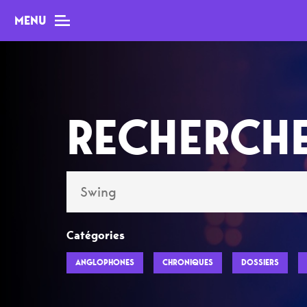
MENU
MAG
RECHERCH
Dossiers
Tops
Interviews
Chroniques
Catégories
Sorties
ANGLOPHONES
CHRONIQUES
DOSSIERS
Newsletter