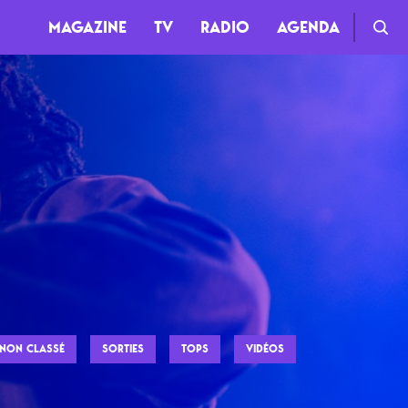
MAGAZINE
TV
RADIO
AGENDA
TV
Clips
Live
Documentaires
Web-séries
NON CLASSÉ
SORTIES
TOPS
VIDÉOS