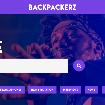
BACKPACKERZ
AGENDA
RADIO
E
Paris
Playlists
Festivals
Podcasts
Mixes
FRANCOPHONES
HEAVY ROTATION
INTERVIEWS
NEWS