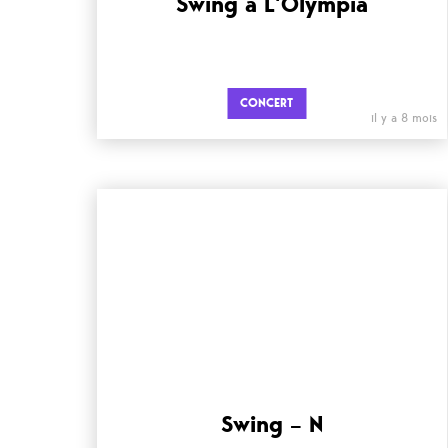
Swing à L’Olympia
CONCERT
il y a 8 mois
Swing – N