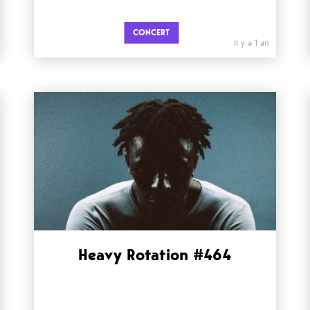
CONCERT
il y a 1 an
Heavy Rotation #464