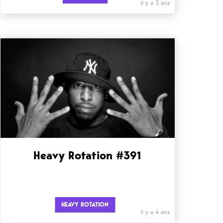
il y a 3 ans
Heavy Rotation #391
HEAVY ROTATION
il y a 4 ans