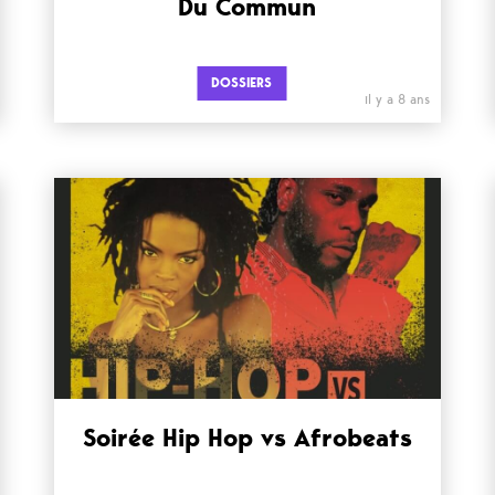
Du Commun
DOSSIERS
il y a 8 ans
Soirée Hip Hop vs Afrobeats