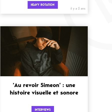
HEAVY ROTATION
il y a 2 ans
‘Au revoir Simeon’ : une
histoire visuelle et sonore
INTERVIEWS