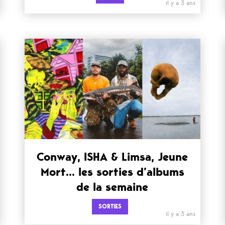
il y a 3 ans
Conway, ISHA & Limsa, Jeune
Mort… les sorties d’albums
de la semaine
SORTIES
il y a 3 ans