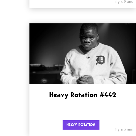
il y a 2 ans
Heavy Rotation #442
HEAVY ROTATION
il y a 3 ans