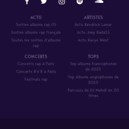
ACTU
ARTISTES
Sorties albums rap US
Actu Kendrick Lamar
Sorties albums rap français
Actu Joey Bada$$
Toutes les sorties d’albums
Actu Kanye West
rap
CONCERTS
TOPS
Concerts rap à Paris
Top albums francophones
de 2023
Concerts R’n’B à Paris
Top albums anglophones de
Festivals rap
2023
Parcours de DJ Mehdi en 20
titres