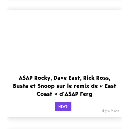
A$AP Rocky, Dave East, Rick Ross,
Busta et Snoop sur le remix de « East
Coast » d’A$AP Ferg
NEWS
il y a 9 ans