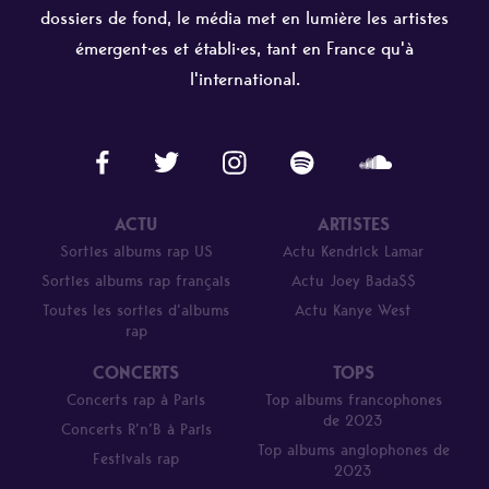
dossiers de fond, le média met en lumière les artistes
émergent·es et établi·es, tant en France qu'à
l'international.
ACTU
ARTISTES
Sorties albums rap US
Actu Kendrick Lamar
Sorties albums rap français
Actu Joey Bada$$
Toutes les sorties d’albums
Actu Kanye West
rap
CONCERTS
TOPS
Concerts rap à Paris
Top albums francophones
de 2023
Concerts R’n’B à Paris
Top albums anglophones de
Festivals rap
2023