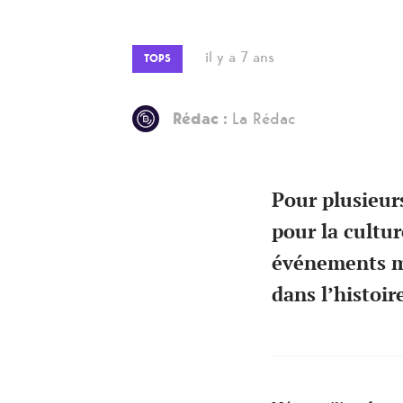
il y a 7 ans
TOPS
Rédac :
La Rédac
Pour plusieur
pour la cultur
événements m
dans l’histoir