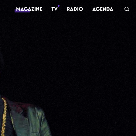
MAGAZINE
TV
RADIO
AGENDA
TV
Clips
Live
Documentaires
Web-séries