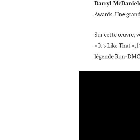
Darryl McDaniel
Awards. Une grand
Sur cette œuvre, v
« It’s Like That »,
légende Run-DMC