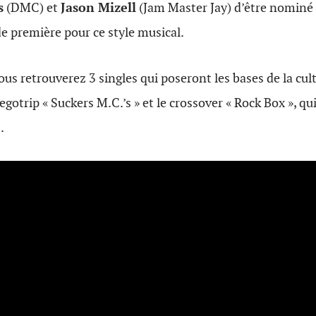
s
(DMC) et
Jason Mizell
(Jam Master Jay) d’être nomin
e première pour ce style musical.
ous retrouverez 3 singles qui poseront les bases de la cul
 l’egotrip « Suckers M.C.’s » et le crossover « Rock Box », qu
.