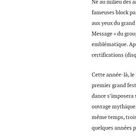
Né au milieu des a
fameuses block par
aux yeux du grand 
Message » du gro
emblématique. Aprè
certifications (dis
Cette année-là, le
premier grand fest
dance s’imposera s
ouvrage mythique. 
même temps, trois
quelques années p