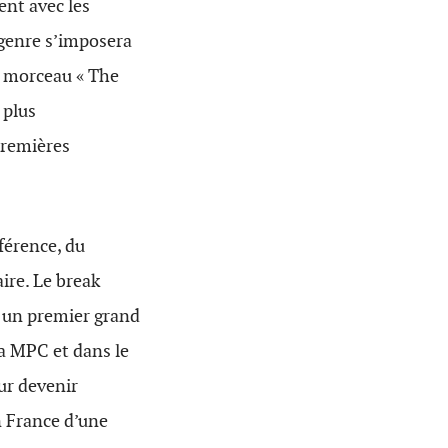
ent avec les
 genre s’imposera
le morceau « The
 plus
premières
férence, du
ire. Le break
s un premier grand
la MPC et dans le
ur devenir
n France d’une