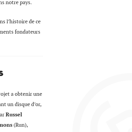
ns notre pays.
s l’histoire de ce
ements fondateurs
s
rojet a obtenir une
nt un disque d’or,
par
Russel
mmons
(Run),