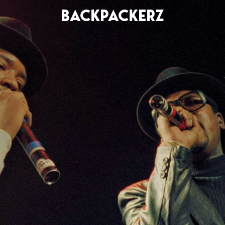
BACKPACKERZ
AGENDA
RADIO
Paris
Playlists
Festivals
Podcasts
Mixes