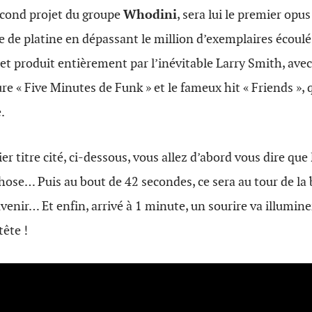
econd projet du groupe
Whodini
, sera lui le premier opus
e de platine en dépassant le million d’exemplaires écoulés
et produit entièrement par l’inévitable Larry Smith, av
e « Five Minutes de Funk » et le fameux hit « Friends », 
.
er titre cité, ci-dessous, vous allez d’abord vous dire qu
hose… Puis au bout de 42 secondes, ce sera au tour de la
nir… Et enfin, arrivé à 1 minute, un sourire va illumine
ête !