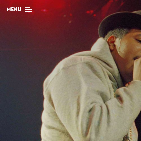
MENU
MAG
Dossiers
Tops
Interviews
Chroniques
Sorties
Newsletter